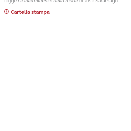
legge
Le intermittenze della morte
di José Saramago.
Cartella stampa