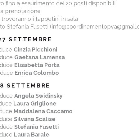
ro fino a esaurimento dei 20 posti disponibili
ta prenotazione.
 troveranno i tappetini in sala
o Stefania Fusetti (info@coordinamentopva@gmail.
27 SETTEMBRE
nduce
Cinzia Picchioni
nduce
Gaetana Lamensa
nduce
Elisabetta Porta
nduce
Enrica Colombo
28 SETTEMBRE
nduce
Angela Swidinsky
nduce
Laura Griglione
nduce
Maddalena Caccamo
nduce
Silvana Scalise
nduce
Stefania Fusetti
nduce
Laura Barale