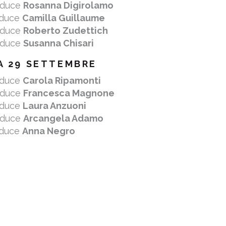
nduce
Rosanna Digirolamo
nduce
Camilla Guillaume
nduce
Roberto Zudettich
nduce
Susanna Chisari
A 29 SETTEMBRE
nduce
Carola Ripamonti
nduce
Francesca Magnone
nduce
Laura Anzuoni
nduce
Arcangela Adamo
nduce
Anna Negro