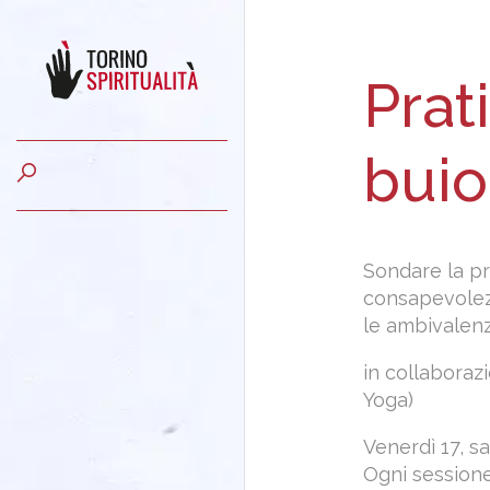
Prat
buio
Sondare la pr
consapevolezz
le ambivalenz
in collabora
Yoga)
Venerdì 17, s
d
Ogni sessione