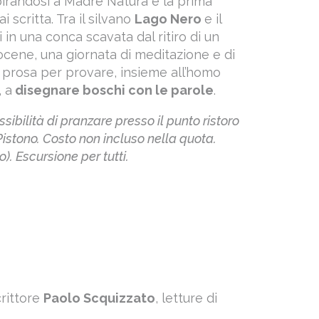
irandosi a Madre Natura è la prima
scritta. Tra il silvano
Lago Nero
e il
ti in una conca scavata dal ritiro di un
tocene, una giornata di meditazione e di
in prosa per provare, insieme all’homo
, a
disegnare boschi con le parole
.
sibilità di pranzare presso il punto ristoro
Pistono. Costo non incluso nella quota.
). Escursione per tutti.
crittore
Paolo Scquizzato
, letture di