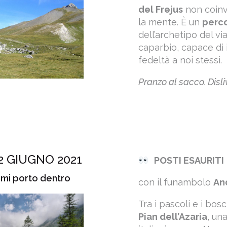
del Frejus
non coinvo
la mente. È un
perco
dell’archetipo del vi
caparbio, capace di 
fedeltà a noi stessi.
Pranzo al sacco. Disli
2 GIUGNO 2021
POSTI ESAURITI
 mi porto dentro
con il funambolo
An
Tra i pascoli e i bos
Pian dell’Azaria
, un