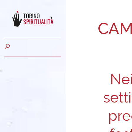
CAM
Nei
set
pre