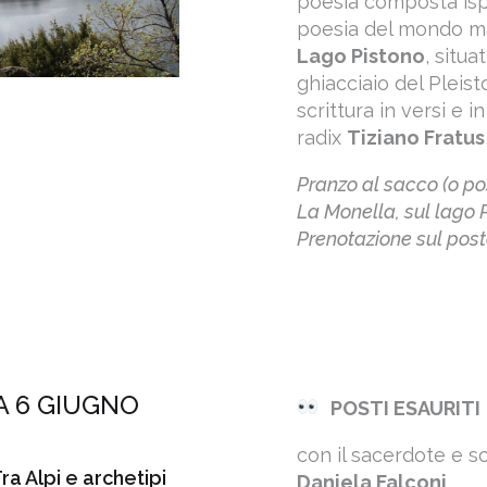
poesia composta isp
poesia del mondo mai 
Lago Pistono
, situa
ghiacciaio del Pleis
scrittura in versi e 
radix
Tiziano Fratus
Pranzo al sacco (o pos
La Monella, sul lago 
Prenotazione sul posto
 6 GIUGNO
POSTI ESAURITI
con il sacerdote e s
Tra Alpi e archetipi
Daniela Falconi