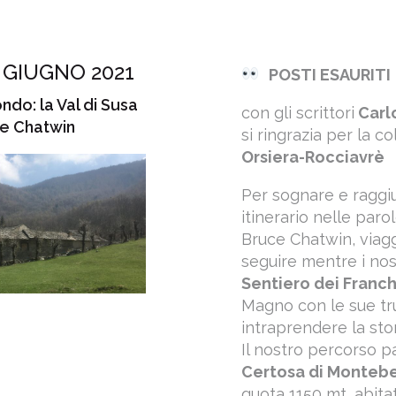
 GIUGNO 2021
POSTI ESAURITI
ndo: la Val di Susa
con gli scrittori
Carl
 e Chatwin
si ringrazia per la c
Orsiera-Rocciavrè
Per sognare e raggiu
itinerario nelle paro
Bruce Chatwin, viagg
seguire mentre i nos
Sentiero dei Franch
Magno con le sue tr
intraprendere la stor
Il nostro percorso 
Certosa di Monteb
quota 1150 mt, abita