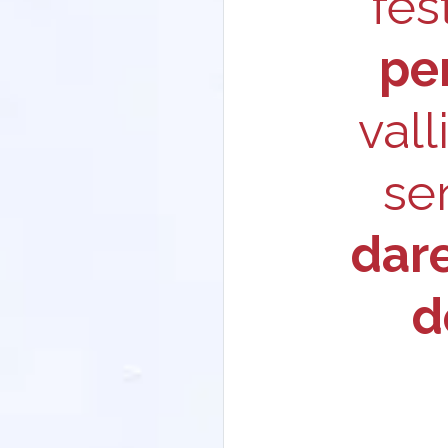
fes
pe
vall
sen
dare
d