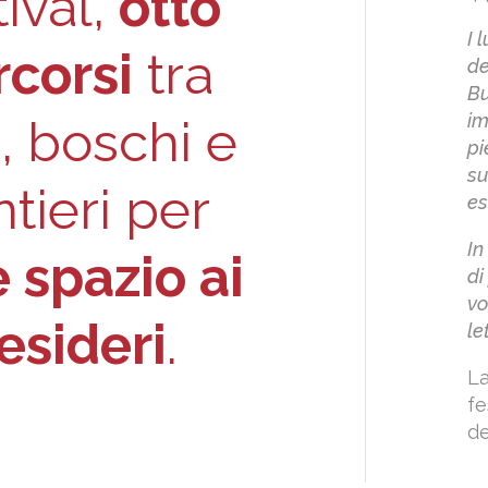
tival,
otto
I 
rcorsi
tra
de
Bu
im
i, boschi e
pi
su
tieri per
es
In
 spazio ai
di
vo
esideri
.
le
La
fe
de