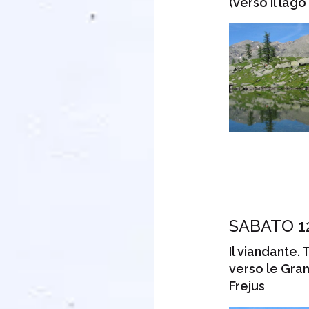
(verso il lago
SABATO 1
Il viandante. 
verso le Gra
Frejus