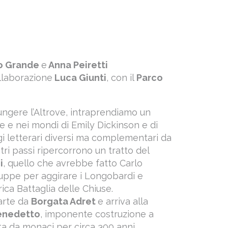
o Grande
e
Anna Peiretti
ollaborazione
Luca Giunti
, con il
Parco
ngere l’Altrove, intraprendiamo un
le e nei mondi di Emily Dickinson e di
i letterari diversi ma complementari da
tri passi ripercorrono un tratto del
i
, quello che avrebbe fatto Carlo
uppe per aggirare i Longobardi e
ica Battaglia delle Chiuse.
parte da
Borgata Adret
e arriva alla
enedetto
, imponente costruzione a
ta da monaci per circa 300 anni,