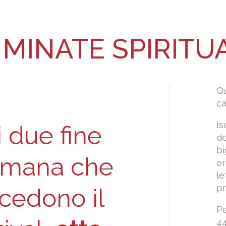
MINATE SPIRITUA
Qu
c
Is
 due fine
de
bi
timana che
or
le
pr
cedono il
Pe
44