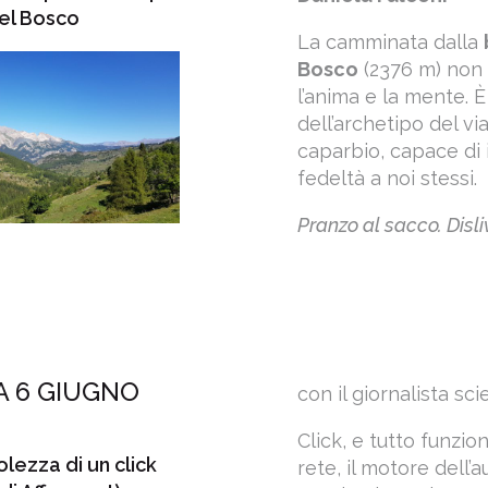
el Bosco
La camminata dalla
Bosco
(2376 m) non 
l’anima e la mente. 
dell’archetipo del vi
caparbio, capace di 
fedeltà a noi stessi.
Pranzo al sacco. Disliv
 6 GIUGNO
con il giornalista sci
Click, e tutto funzion
lezza di un click
rete, il motore dell’a