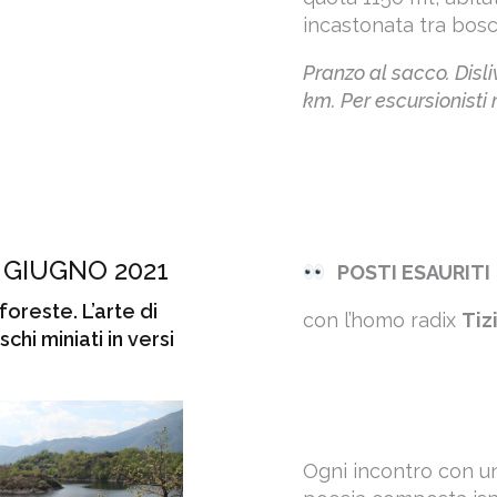
incastonata tra bosc
Pranzo al sacco. Disl
km. Per escursionisti
 GIUGNO 2021
POSTI ESAURITI
 foreste. L’arte di
con l’homo radix
Tiz
hi miniati in versi
Ogni incontro con un