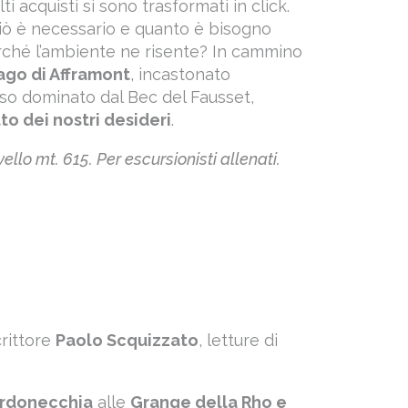
 acquisti si sono trasformati in click.
ciò è necessario e quanto è bisogno
ché l’ambiente ne risente? In cammino
ago di Afframont
, incastonato
ioso dominato dal Bec del Fausset,
to dei nostri desideri
.
ello mt. 615. Per escursionisti allenati.
crittore
Paolo Scquizzato
, letture di
rdonecchia
alle
Grange della Rho e