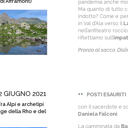
 di Afframont)
pandemia anche molti
Ma quanto di tutto 
indotto? Come e per
in Val d’Ala verso il
L
nell’anfiteatro rocc
riflettiamo sull’
impat
Pranzo al sacco. Disliv
2 GIUGNO 2021
POSTI ESAURITI
Tra Alpi e archetipi
con il sacerdote e s
nge della Rho e del
Daniela Falconi
La camminata da
Ba