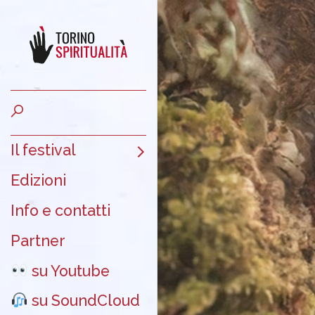
Il festival
Edizioni
Info e contatti
Partner
su Youtube
su SoundCloud