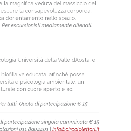
 la magnifica veduta del massiccio del
rescere la consapevolezza corporea,
rca d’orientamento nello spazio.
. Per escursionisti mediamente allenati.
ologia Università della Valle d’Aosta, e
 biofilia va educata, affinché possa
iversità e psicologia ambientale, un
naturale con cuore aperto e ad
er tutti. Quota di partecipazione € 15.
di partecipazione singola camminata € 15
notazioni 011 8904401 |
info@circololettori.it