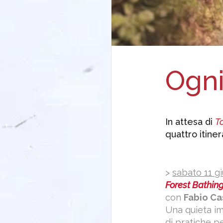
Ogni
In attesa di
To
quattro itine
>
sabato 11 g
Forest Bathin
con
Fabio Ca
Una quieta i
di pratiche p