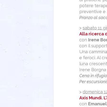
potere terape
preventive e 
Pranzo al sacc
>
sabato 11 g
Alla ricerca 
con
Irene Bo
con il suppor
Una camminata
e feroci. Al c
luna crescente
Irene Borgn
Cena in rifugi
Per escursioni
>
domenica 12
Axis Mundi. 
con
Emanuel