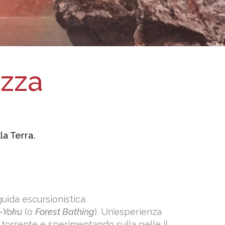
ezza
la Terra.
 guida escursionistica
n-Yoku
(o
Forest Bathing
). Un’esperienza
l torrente e sperimentando sulla pelle il