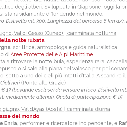
utico degli alberi. Sviluppata in Giappone, oggi la pr
si sta rapidamente diffondendo nel mondo.
o. Dislivello mt. 300. Lunghezza del percorso 6 km a/r. P
iugno, Val di Gesso (Cuneo) | camminata notturna
della notte rubata
rgna
, scrittrice, antropologa e guida naturalistica
to di
Aree Protette delle Alpi Marittime
 a ritrovare la notte buia, esperienza rara, cancell
repuscolo si sale alla piana del Valasco per poi cenare
, sotto a uno dei cieli più intatti d’Italia. A scandire il
a
Cieli neri
(Ponte alle Grazie).
o € 17 (bevande escluse) da versare in loco. Dislivello m
sti mediamente allenati. Quota di partecipazione € 15.
 giugno, Val d’Ayas (Aosta) | camminata diurna
L’asse del mondo
e Enria
, performer e ricercatore indipendente, e
Raf