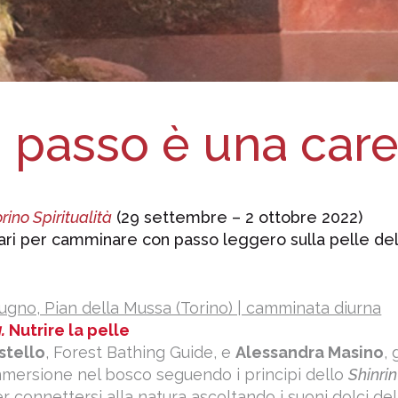
 passo è una car
rino Spiritualità
(29 settembre – 2 ottobre 2022)
rari per camminare con passo leggero sulla pelle del
iugno, Pian della Mussa (Torino) | camminata diurna
g.
Nutrire la pelle
stello
, Forest Bathing Guide, e
Alessandra Masino
,
mmersione nel bosco seguendo i principi dello
Shinri
er connettersi alla natura ascoltando i suoni dolci de