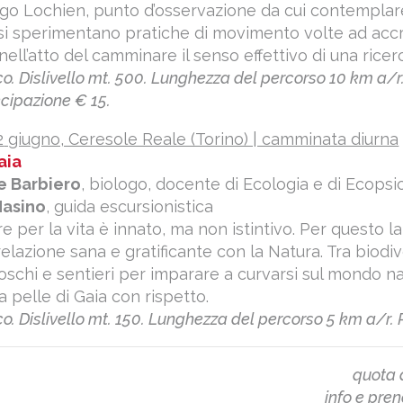
go Lochien, punto d’osservazione da cui contemplare
si sperimentano pratiche di movimento volte ad acc
nell’atto del camminare il senso effettivo di una rice
o. Dislivello mt. 500. Lunghezza del percorso 10 km a/r
cipazione € 15.
2
giugno, Ceresole Reale (Torino) | camminata diurna
aia
e Barbiero
, biologo, docente di Ecologia e di Ecopsic
Masino
, guida escursionistica
e per la vita è innato, ma non istintivo. Per questo la
 relazione sana e gratificante con la Natura. Tra biod
 boschi e sentieri per imparare a curvarsi sul mondo 
a pelle di Gaia con rispetto.
o. Dislivello mt. 150. Lunghezza del percorso 5 km a/r. P
quota 
info e pre