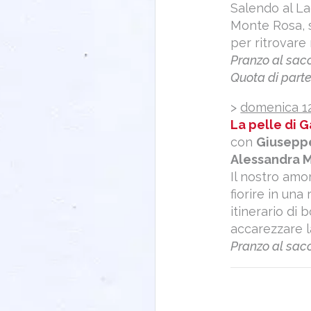
Salendo al La
Monte Rosa, 
per ritrovare 
Pranzo al sacc
Quota di parte
>
domenica 1
La pelle di G
con
Giusepp
Alessandra 
Il nostro amor
fiorire in una
itinerario di
accarezzare l
Pranzo al sacc