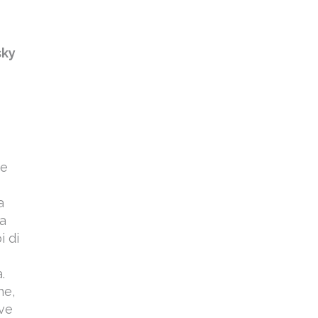
sky
re
a
la
i di
.
ne,
ive