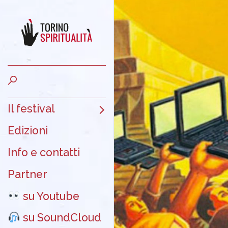
Il festival
Edizioni
Info e contatti
Partner
su Youtube
su SoundCloud