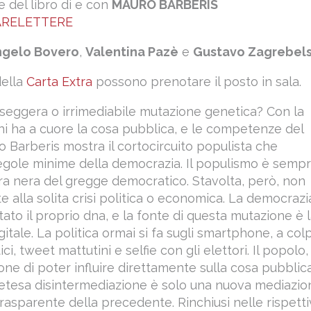
 del libro di e con
MAURO BARBERIS
ARELETTERE
ngelo Bovero
,
Valentina Pazè
e
Gustavo Zagrebel
della
Carta Extra
possono prenotare il posto in sala.
seggera o irrimediabile mutazione genetica? Con la
hi ha a cuore la cosa pubblica, e le competenze del
ro Barberis mostra il cortocircuito populista che
egole minime della democrazia. Il populismo è semp
ra nera del gregge democratico. Stavolta, però, non
e alla solita crisi politica o economica. La democrazi
ato il proprio dna, e la fonte di questa mutazione è 
gitale. La politica ormai si fa sugli smartphone, a colp
ici, tweet mattutini e selfie con gli elettori. Il popolo,
usione di poter influire direttamente sulla cosa pubblica
etesa disintermediazione è solo una nuova mediazio
asparente della precedente. Rinchiusi nelle rispett