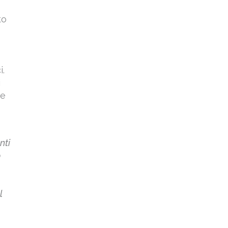
to
i.
i
te
nti
o
l