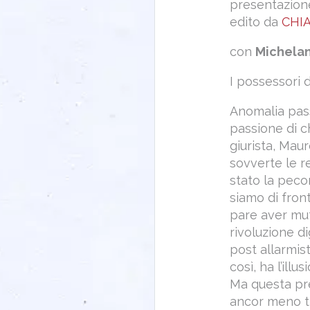
presentazione
edito da
CHI
con
Michela
I possessori 
Anomalia pas
passione di c
giurista, Mau
sovverte le r
stato la peco
siamo di front
pare aver mut
rivoluzione di
post allarmist
così, ha l’ill
Ma questa pr
ancor meno tr