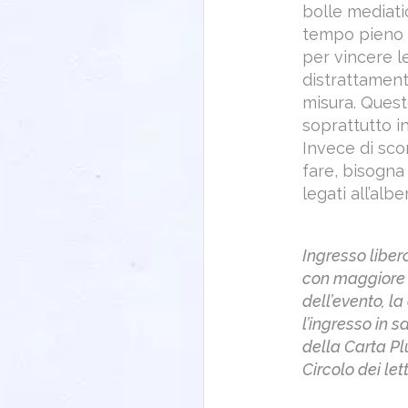
bolle mediati
tempo pieno a
per vincere l
distrattament
misura. Quest
soprattutto in
Invece di sco
fare, bisogna
legati all’albe
Ingresso liber
con maggiore a
dell’evento, l
l’ingresso in s
della Carta Pl
Circolo dei lett