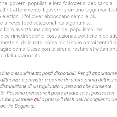
che, governi populisti e loro follower si dedicano a
ll’intrattenimento. I governi sfornano leggi-manifes
e elezioni. I follower abboccano sempre più
e a news feed selezionati da algoritmi su
o libro avanza una diagnosi del populismo, ma
dica rimedi specifici, costituzionali, politici e mediatic
nnettersi dalla rete, come molti sono ormai tentati d
 agire come Ulisse con le sirene: restare strettamen
ro della razionalità.
o fino a esaurimento posti disponibili. Per gli appuntame
ffluenza, è prevista, a partire da un’ora prima dell’inizi
a distribuzione di un tagliando a persona che consente
ala. Possono prenotare il posto in sala solo i possessori
us (acquistabile
qui
o presso il desk dell’Accoglienza de
ori, via Bogino 9).