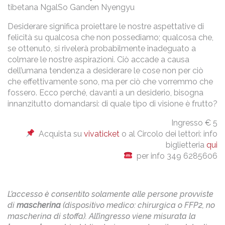
tibetana NgalSo Ganden Nyengyu
Desiderare significa proiettare le nostre aspettative di
felicità su qualcosa che non possediamo; qualcosa che,
se ottenuto, si rivelerà probabilmente inadeguato a
colmare le nostre aspirazioni. Ciò accade a causa
dell’umana tendenza a desiderare le cose non per ciò
che effettivamente sono, ma per ciò che vorremmo che
fossero. Ecco perché, davanti a un desiderio, bisogna
innanzitutto domandarsi: di quale tipo di visione è frutto?
Ingresso € 5
Acquista su
vivaticket
o al Circolo dei lettori: info
biglietteria
qui
per info 349 6285606
L’accesso è consentito solamente alle persone provviste
di
mascherina
(dispositivo medico: chirurgica o FFP2, no
mascherina di stoffa). All’ingresso viene misurata la