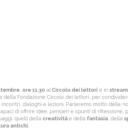
ettembre
,
ore 11.30
al
Circolo dei lettori
e in
stream
 della Fondazione Circolo dei lettori, per condivider
 incontri, dialoghi e lezioni. Parleremo molto delle n
aci di offrire idee, pensieri e spunti di riflessione,
guaggi, quelli della
creatività
e della
fantasia
, della
s
tura antichi
.