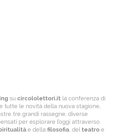
ing
su
circololettori.it
la conferenza di
e tutte le novità della nuova stagione,
ostre tre grandi rassegne, diverse
 pensati per esplorare l’oggi attraverso
piritualità
e della
filosofia
, del
teatro
e