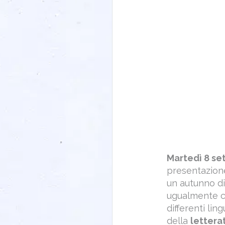
Martedì 8 s
presentazione
un autunno di
ugualmente cap
differenti lin
della
lettera