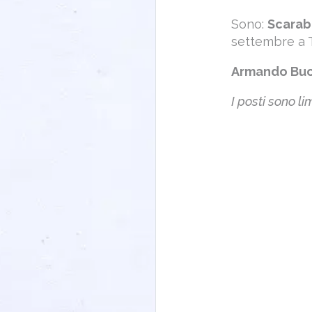
Sono:
Scarabo
settembre a T
Armando Buo
I posti sono l