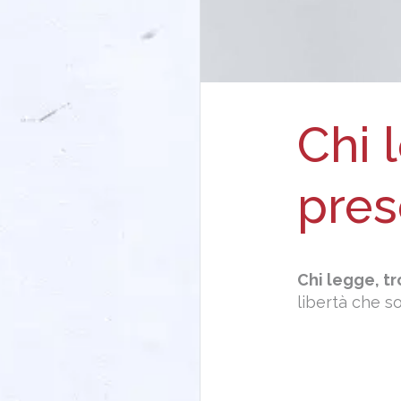
Chi 
pres
Chi legge, t
libertà che so