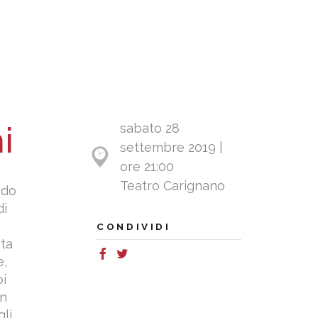
i
sabato 28
settembre 2019 |
ore 21:00
Teatro Carignano
ndo
di
CONDIVIDI
sta
e,
oi
in
li