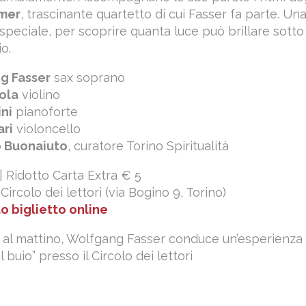
mer
, trascinante quartetto di cui Fasser fa parte. Un
 speciale, per scoprire quanta luce può brillare sotto
o.
g Fasser
sax soprano
ola
violino
ni
pianoforte
ari
violoncello
 Buonaiuto
, curatore Torino Spiritualità
| Ridotto Carta Extra € 5
 Circolo dei lettori (via Bogino 9, Torino)
uo biglietto online
 al mattino, Wolfgang Fasser conduce un’esperienza
l buio” presso il Circolo dei lettori