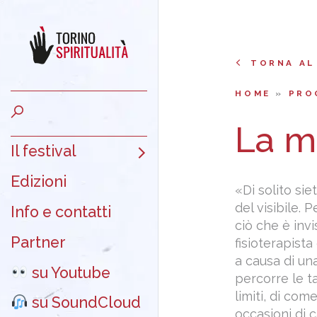
TORNA AL
HOME
»
PRO
La m
Il festival
Edizioni
«Di solito s
del visibile. 
Info e contatti
ciò che è invi
Partner
fisioterapist
a causa di un
su Youtube
percorre le t
limiti, di com
su SoundCloud
occasioni di 