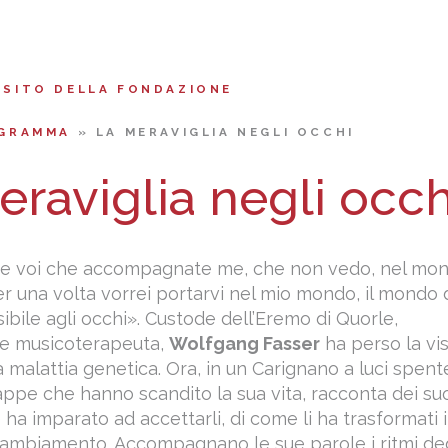
 SITO DELLA FONDAZIONE
GRAMMA
»
LA MERAVIGLIA NEGLI OCCHI
eraviglia negli occh
iete voi che accompagnate me, che non vedo, nel mo
Per una volta vorrei portarvi nel mio mondo, il mondo 
sibile agli occhi». Custode dell’Eremo di Quorle,
a e musicoterapeuta,
Wolfgang Fasser
ha perso la vi
a malattia genetica. Ora, in un Carignano a luci spent
appe che hanno scandito la sua vita, racconta dei su
e ha imparato ad accettarli, di come li ha trasformati 
cambiamento. Accompagnano le sue parole i ritmi deg