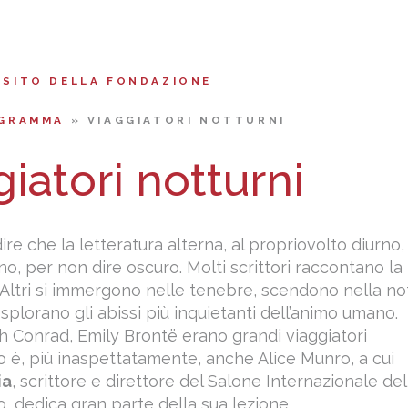
 SITO DELLA FONDAZIONE
GRAMMA
»
VIAGGIATORI NOTTURNI
iatori notturni
re che la letteratura alterna, al propriovolto diurno,
no, per non dire oscuro. Molti scrittori raccontano la
. Altri si immergono nelle tenebre, scendono nella no
esplorano gli abissi più inquietanti dell’animo umano.
h Conrad, Emily Brontë erano grandi viaggiatori
lo è, più inaspettatamente, anche Alice Munro, a cui
ia
, scrittore e direttore del Salone Internazionale del
o, dedica gran parte della sua lezione.