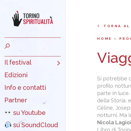
TORNA AL
HOME
»
PRO
Viagg
Il festival
Edizioni
Si potrebbe di
profilo nottur
Info e contatti
parte in luce
Partner
della Storia, 
Céline, Josep
su Youtube
notturni. Ma 
Nicola Lagio
su SoundCloud
Libro di Torin