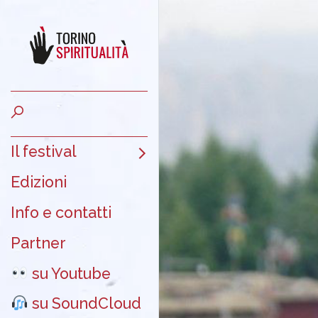
Il festival
Edizioni
Info e contatti
Partner
su Youtube
su SoundCloud