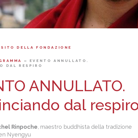
 SITO DELLA FONDAZIONE
GRAMMA
»
EVENTO ANNULLATO.
O DAL RESPIRO
NTO ANNULLATO.
nciando dal respir
hel Rinpoche
,
maestro buddhista della tradizione
en Nyengyu