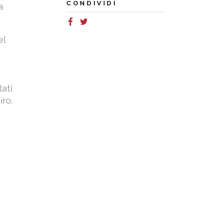
CONDIVIDI
a
el
ati
iro.