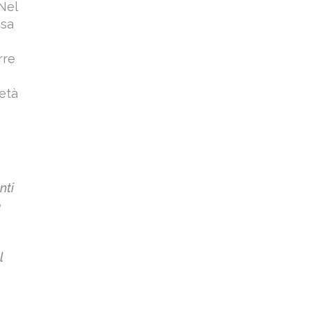
Nel
 sa
rre
’età
nti
o
l