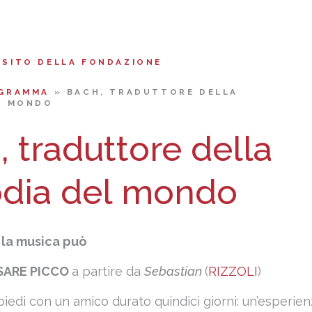
 SITO DELLA FONDAZIONE
GRAMMA
»
BACH, TRADUTTORE DELLA
L MONDO
 traduttore della
dia del mondo
 la musica può
SARE PICCO
a partire da
Sebastian
(
RIZZOLI
)
piedi con un amico durato quindici giorni: un’esperie