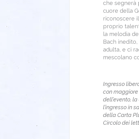
che segnerà 
cuore della G
riconoscere il
proprio talen
la melodia de
Bach inedito,
adulta, e ci r
mescolano con
Ingresso liber
con maggiore a
dell’evento, l
l’ingresso in s
della Carta Pl
Circolo dei lett