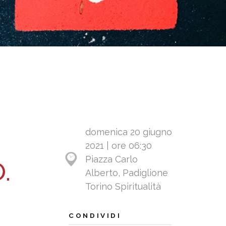
domenica 20 giugno
2021 | ore 06:30
Piazza Carlo
.
Alberto, Padiglione
Torino Spiritualità
CONDIVIDI