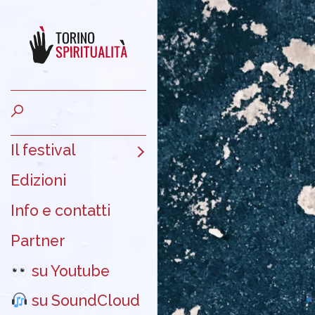
Il festival
Edizioni
Info e contatti
Partner
su Youtube
su SoundCloud