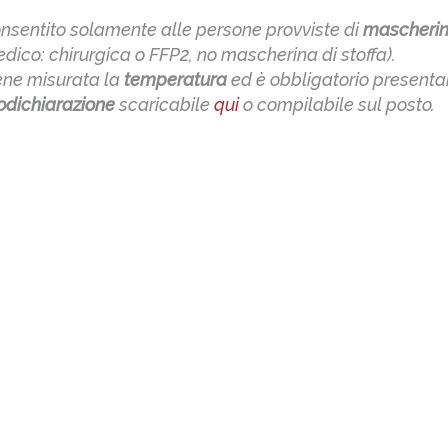
nsentito solamente alle persone provviste di
mascheri
edico: chirurgica o FFP2, no mascherina di stoffa).
iene misurata la
temperatura
ed è obbligatorio presentar
odichiarazione
scaricabile
qui
o compilabile sul posto.