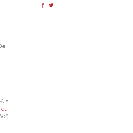
De
 € 5
a
qui
606