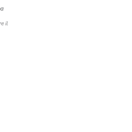
na
e il