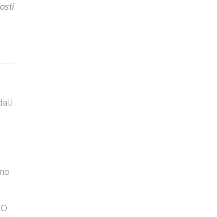
osti
dati
ano
CO