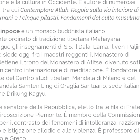
ione e la cultura in Occidente. È autore di numerose
 tra cui
Contemplare Allah
.
Regole sulla via interiore di
lmani
e
I cinque pilastri. Fondamenti del culto musulm
 Rinpoce
è un monaco buddhista italiano
e ordinato di tradizione tibetana (Mahayana
gue gli insegnamenti di S.S. il Dalai Lama.
Il ven. Palji
 siede oggi fra i maestri reggenti il Monastero di
etiene il trono del Monastero di Atitse, divenuto sot
un centro internazionale di meditazione. È fondatore 
ale del Centro studi tibetani Mandala di Milano e del
dala Samten Ling di Graglia Santuario, sede italian
one Drikung Kagyu.
è senatore della Repubblica, eletto tra le fila di Fratel
a circoscrizione Piemonte. È membro della Commissio
per il contrasto dei fenomeni di intolleranza, razzism
e istigazione all’odio e alla violenza. È professore di
no e Greco.