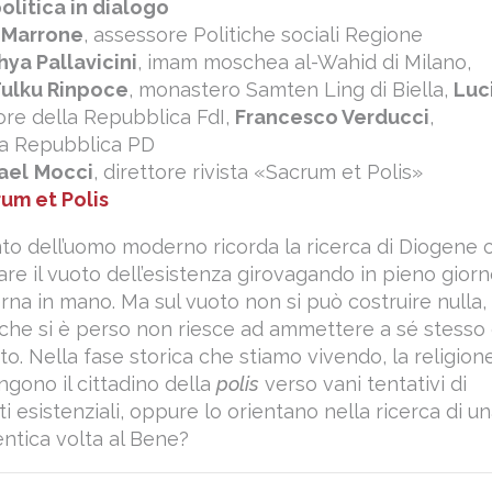
olitica in dialogo
 Marrone
, assessore Politiche sociali Regione
hya Pallavicini
, imam moschea al-Wahid di Milano,
Tulku Rinpoce
, monastero Samten Ling di Biella,
Luc
ore della Repubblica FdI,
Francesco Verducci
,
la Repubblica PD
ael
Mocci
, direttore rivista «Sacrum et Polis»
um et Polis
to dell’uomo moderno ricorda la ricerca di Diogene 
are il vuoto dell’esistenza girovagando in pieno gior
rna in mano. Ma sul vuoto non si può costruire nulla,
o che si è perso non riesce ad ammettere a sé stesso 
to. Nella fase storica che stiamo vivendo, la religion
ingono il cittadino della
polis
verso vani tentativi di
i esistenziali, oppure lo orientano nella ricerca di u
ntica volta al Bene?