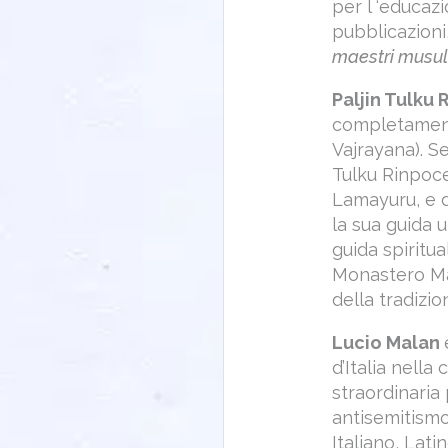
per l ‘educaz
pubblicazioni,
maestri musu
Paljin Tulku
completament
Vajrayana). Se
Tulku Rinpoce
Lamayuru, e d
la sua guida 
guida spiritu
Monastero Man
della tradizi
Lucio Malan
d’Italia nell
straordinaria 
antisemitismo 
Italiano, Lati