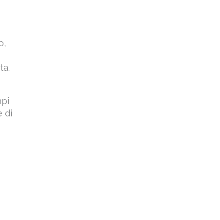
a
o,
ta.
mpi
 di