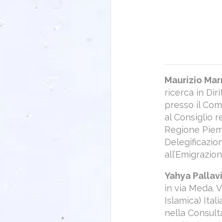
Maurizio Ma
ricerca in Dir
presso il Com
al Consiglio 
Regione Piemo
Delegificazio
all’Emigrazio
Yahya Pallav
in via Meda. 
Islamica) Ital
nella Consult