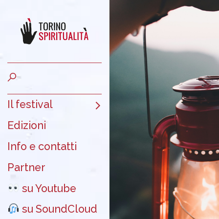
Il festival
Edizioni
Info e contatti
Partner
su Youtube
su SoundCloud