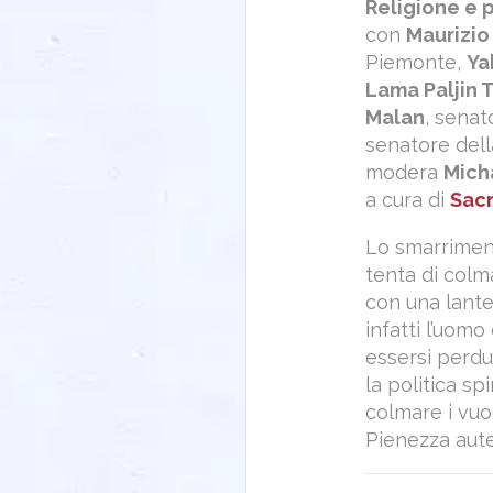
Religione e p
con
Maurizio
Piemonte,
Ya
Lama Paljin 
Malan
, senat
senatore del
modera
Mich
a cura di
Sacr
Lo smarrimen
tenta di colm
con una lante
infatti l’uom
essersi perdu
la politica sp
colmare i vuot
Pienezza aute