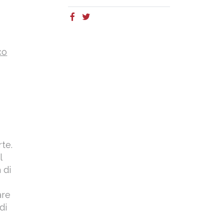
co
rte.
l
 di
are
di