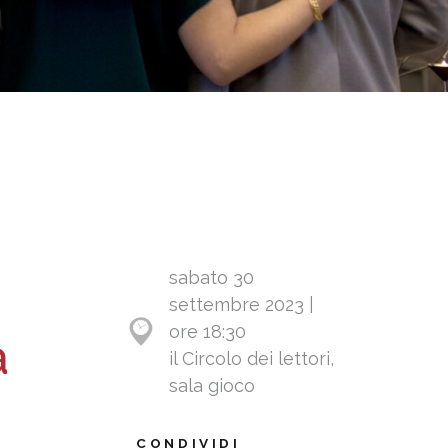
sabato 30
settembre 2023 |
ore 18:30
a
il Circolo dei lettori,
sala gioco
CONDIVIDI