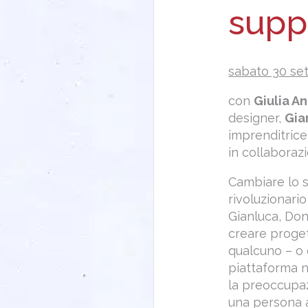
supp
sabato 30 sett
con
Giulia A
designer,
Gia
imprenditrice
in collabora
Cambiare lo s
rivoluzionari
Gianluca, Don
creare proget
qualcuno – o 
piattaforma 
la preoccupazi
una persona 