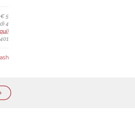
 € 5
dì 4
qui
)
4401
ash
O