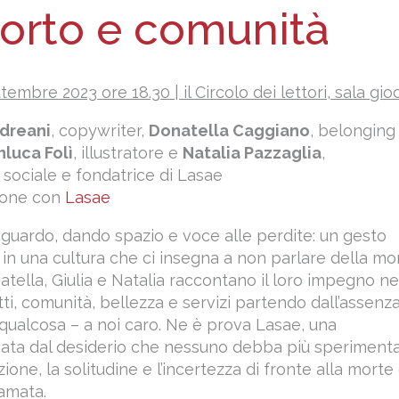
orto e comunità
embre 2023 ore 18.30 | il Circolo dei lettori, sala gio
ndreani
, copywriter,
Donatella Caggiano
, belonging
nluca Folì
, illustratore e
Natalia Pazzaglia
,
 sociale e fondatrice di Lasae
zione con
Lasae
guardo, dando spazio e voce alle perdite: un gesto
o in una cultura che ci insegna a non parlare della mo
atella, Giulia e Natalia raccontano il loro impegno ne
ti, comunità, bellezza e servizi partendo dall’assenza
qualcosa – a noi caro. Ne è prova Lasae, una
nata dal desiderio che nessuno debba più speriment
one, la solitudine e l’incertezza di fronte alla morte 
amata.