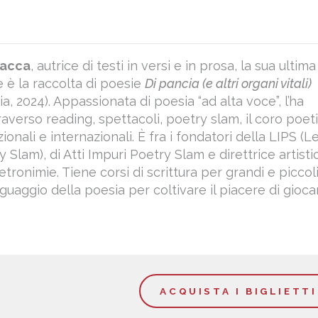
Racca
, autrice di testi in versi e in prosa, la sua ultima
 è la raccolta di poesie
Di pancia (e altri organi vitali)
a, 2024). Appassionata di poesia “ad alta voce”, l’ha
raverso reading, spettacoli, poetry slam, il coro poet
ionali e internazionali. È fra i fondatori della LIPS (L
y Slam), di Atti Impuri Poetry Slam e direttrice artisti
etronimìe. Tiene corsi di scrittura per grandi e piccol
nguaggio della poesia per coltivare il piacere di gioca
.
ACQUISTA I BIGLIETTI