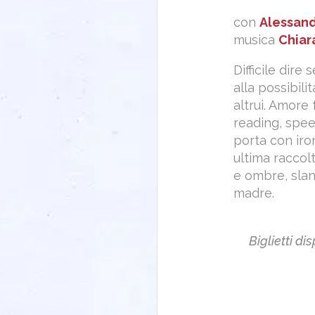
con
Alessan
musica
Chiar
Difficile dir
alla possibili
altrui. Amore
reading, spee
porta con iro
ultima raccol
e ombre, slan
madre.
Biglietti di