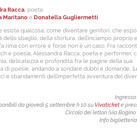
dra Racca
, poeta
a Maritano
e
Donatella Gugliermetti
e se esista qualcosa, come diventare genitori, che esp
tà dello sbaglio, della stortura, dell’inciampo proprio 
 fa rima con errore e forse non è un caso. Fra raccon
ch e poesia, Alessandra Racca, poeta e performer, c
nia, delicatezza e profondità fra le pagine della sua
ta di poesie, andando a sondare dubbi e domande, lu
ci e sbandamenti dell’imperfetta avventura del dive
Ingresso
sponibili da giovedì 5 settembre h 10 su
Vivaticket
e press
Circolo dei lettori (via Bogino 
Info biglietteri