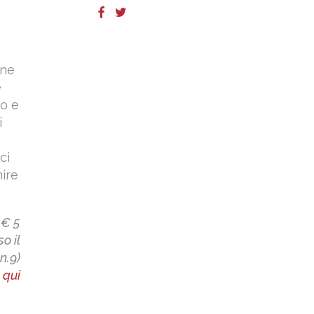
one
e
to e
i
ci
nire
 € 5
o il
n.9)
a
qui