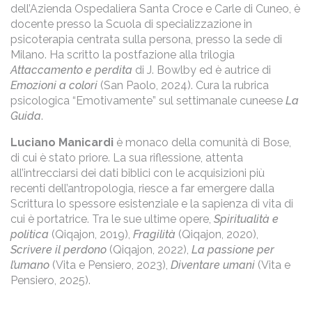
dell’Azienda Ospedaliera Santa Croce e Carle di Cuneo, è
docente presso la Scuola di specializzazione in
psicoterapia centrata sulla persona, presso la sede di
Milano. Ha scritto la postfazione alla trilogia
Attaccamento e perdita
di J. Bowlby ed è autrice di
Emozioni a colori
(San Paolo, 2024). Cura la rubrica
psicologica “Emotivamente” sul settimanale cuneese
La
Guida
.
Luciano Manicardi
è monaco della comunità di Bose,
di cui è stato priore. La sua riflessione, attenta
all’intrecciarsi dei dati biblici con le acquisizioni più
recenti dell’antropologia, riesce a far emergere dalla
Scrittura lo spessore esistenziale e la sapienza di vita di
cui è portatrice. Tra le sue ultime opere,
Spiritualità e
politica
(Qiqajon, 2019),
Fragilità
(Qiqajon, 2020),
Scrivere il perdono
(Qiqajon, 2022),
La passione per
l’umano
(Vita e Pensiero, 2023),
Diventare umani
(Vita e
Pensiero, 2025).