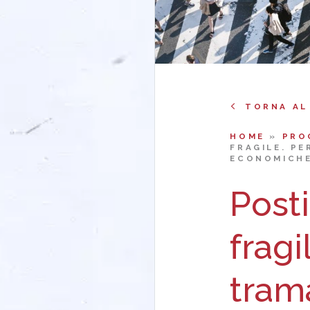
TORNA AL
HOME
»
PRO
FRAGILE. P
ECONOMICHE
Posti
fragi
trama