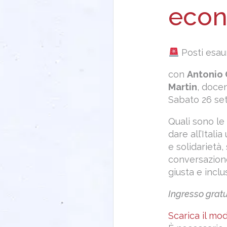
econ
Posti esaur
con
Antonio 
Martin
, doce
Sabato 26 sett
Quali sono le
dare all’Ital
e solidarietà
conversazione
giusta e inclu
Ingresso gratu
Scarica il mo