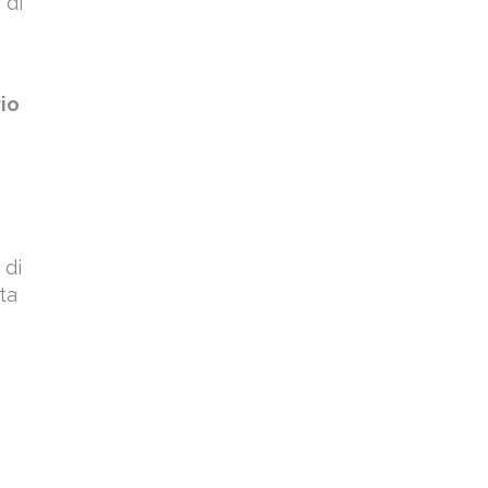
 di
io
 di
ta