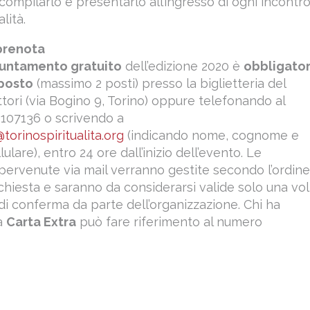
compilarlo e presentarlo all’ingresso di ogni incontro
lità.
prenota
untamento gratuito
dell’edizione 2020 è
obbligator
 posto
(massimo 2 posti) presso la biglietteria del
ttori (via Bogino 9, Torino) oppure telefonando al
107136 o scrivendo a
torinospiritualita.org
(indicando nome, cognome e
ulare), entro 24 ore dall’inizio dell’evento. Le
pervenute via mail verranno gestite secondo l’ordine
richiesta e saranno da considerarsi valide solo una vol
 di conferma da parte dell’organizzazione. Chi ha
la
Carta Extra
può fare riferimento al numero