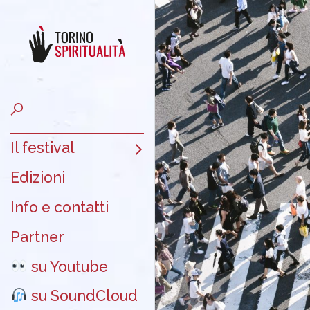
Il festival
Edizioni
Info e contatti
Partner
su Youtube
su SoundCloud