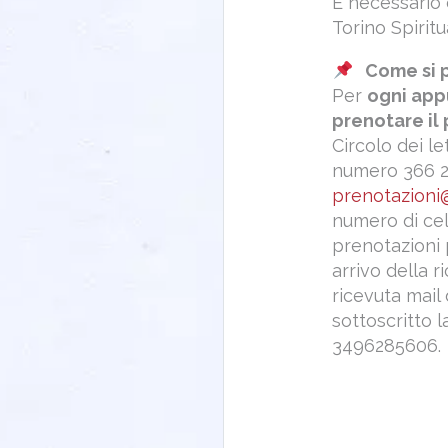
È necessario 
Torino Spiritua
Come si 
Per
ogni app
prenotare il
Circolo dei le
numero 366 2
prenotazioni@
numero di cell
prenotazioni 
arrivo della 
ricevuta mail
sottoscritto 
3496285606.