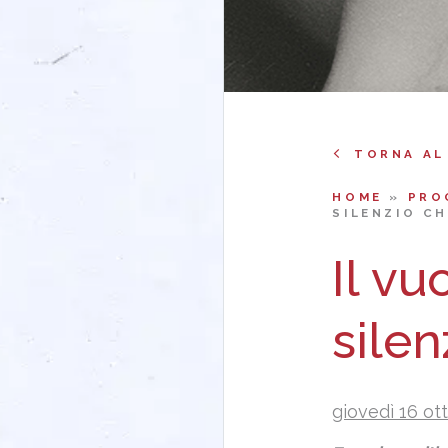
TORNA AL
HOME
»
PRO
SILENZIO CH
Il vu
silen
giovedì 16 ot