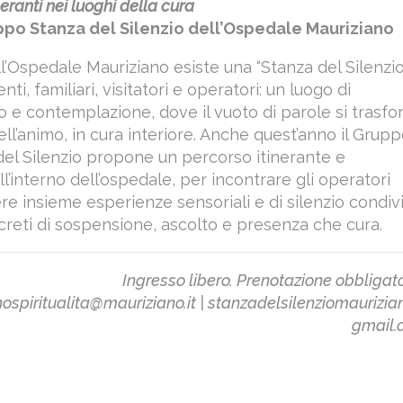
neranti nei luoghi della cura
po Stanza del Silenzio dell’Ospedale Mauriziano
ell’Ospedale Mauriziano esiste una “Stanza del Silenzio
nti, familiari, visitatori e operatori: un luogo di
 e contemplazione, dove il vuoto di parole si trasf
ell’animo, in cura interiore. Anche quest’anno il Grup
del Silenzio propone un percorso itinerante e
l’interno dell’ospedale, per incontrare gli operatori
ere insieme esperienze sensoriali e di silenzio condivi
eti di sospensione, ascolto e presenza che cura.
Ingresso libero. Prenotazione obbligato
nospiritualita@mauriziano.it | stanzadelsilenziomaurizi
gmail.