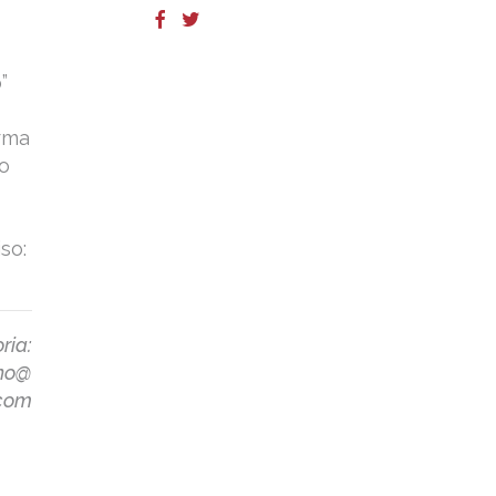
”
orma
po
so:
ria:
ano@
com