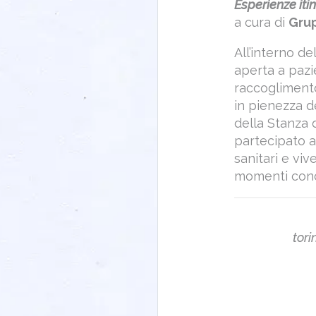
Esperienze iti
a cura di
Grup
All’interno d
aperta a pazie
raccoglimento
in pienezza d
della Stanza 
partecipato al
sanitari e viv
momenti concr
tori