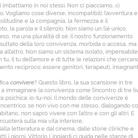
i imbattiamo in noi stessi. Non ci piacciamo, ci
. Vogliamo cose diverse, incompatibili: l’avventura e
solitudine e la compagnia, la fermezza e il
o, la parola e il silenzio. Non siamo un Sé unico,
eso, ma una pluralità di sé: il nostro funzionamento
 risultato della loro convivenza, morbida o accesa, ma
 all’altro. Non siamo un sistema isolato, impensabile
 tu, il tu dell’amore e di tutte le relazioni che cercan
ento reciproco: essere genitori, terapeuti, insegnant
fica
convivere
? Questo libro, la sua scansione in tre
ta a immaginare la convivenza come l’incontro di tre liv
za psichica: io-tu-noi. Il mondo delle convivenze è
oncentrico: se non vivo con me stesso, dialogando co
bitano, non saprò vivere con l’altro e con gli altri. E
rcuoterà sulla mia vita interiore.
lla letteratura e dal cinema, dalle storie cliniche e
utti i giorni, Vittorio Lingiardi ci guida nelle stanze di