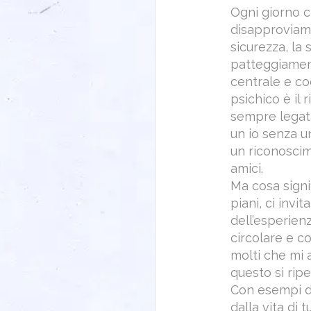
Ogni giorno c
disapproviamo
sicurezza, la 
patteggiament
centrale e co
psichico è il
sempre legata
un io senza un
un riconoscim
amici.
Ma cosa signi
piani, ci invi
dell’esperien
circolare e c
molti che mi a
questo si ripe
Con esempi da
dalla vita di t