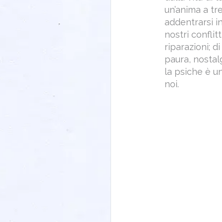
un’anima a tre
addentrarsi i
nostri conflit
riparazioni; d
paura, nostal
la psiche è u
noi.