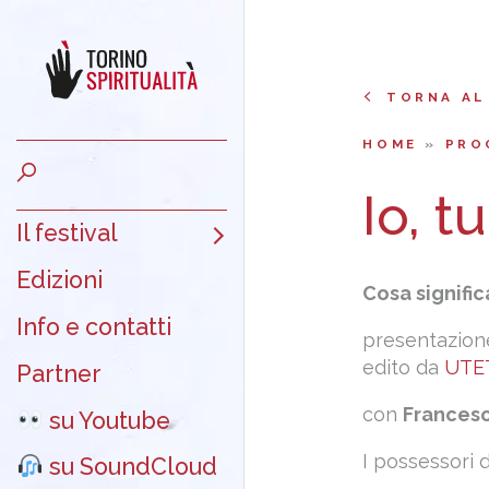
TORNA AL
HOME
»
PRO
Io, tu
Il festival
Edizioni
Cosa signifi
Info e contatti
presentazione
edito da
UTE
Partner
con
Frances
su Youtube
I possessori 
su SoundCloud