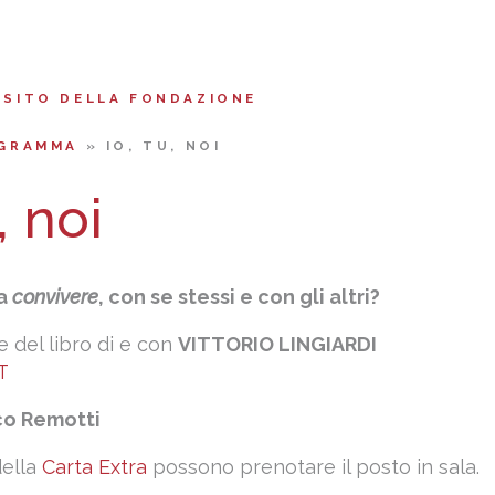
 SITO DELLA FONDAZIONE
GRAMMA
»
IO, TU, NOI
, noi
ca
convivere
, con se stessi e con gli altri?
 del libro di e con
VITTORIO LINGIARDI
T
co Remotti
della
Carta Extra
possono prenotare il posto in sala.