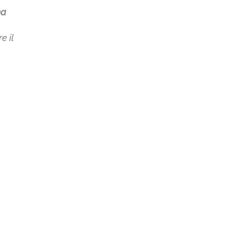
na
e il