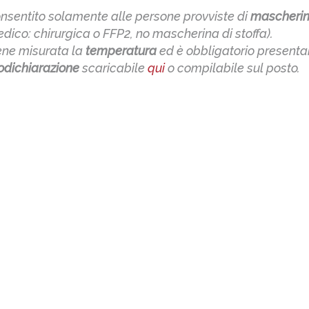
nsentito solamente alle persone provviste di
mascheri
edico: chirurgica o FFP2, no mascherina di stoffa).
iene misurata la
temperatura
ed è obbligatorio presentar
odichiarazione
scaricabile
qui
o compilabile sul posto.