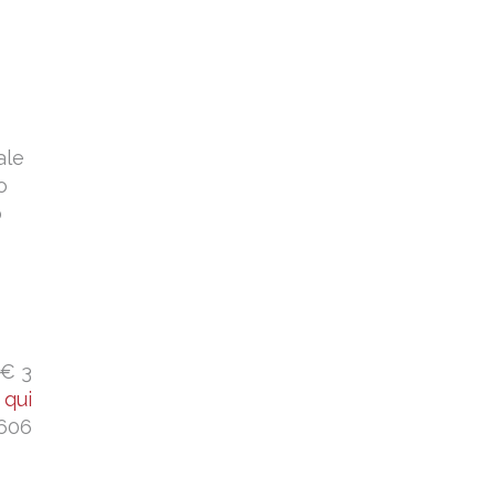
ale
o
o
 € 3
a
qui
606