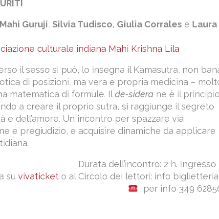
URITI
Mahi Guruji
,
Silvia Tudisco
,
Giulia Corrales
e
Laura
ciazione culturale indiana Mahi Krishna Lila
erso il sesso si può, lo insegna il Kamasutra, non ban
rotica di posizioni, ma vera e propria medicina – molt
una matematica di formule. Il
de-sidera
ne è il principi
ndo a creare il proprio sutra, si raggiunge il segreto
tà e dell’amore. Un incontro per spazzare via
ne e pregiudizio, e acquisire dinamiche da applicare
tidiana.
Durata dell’incontro: 2 h. Ingresso
a su
vivaticket
o al Circolo dei lettori: info biglietteri
per info 349 6285