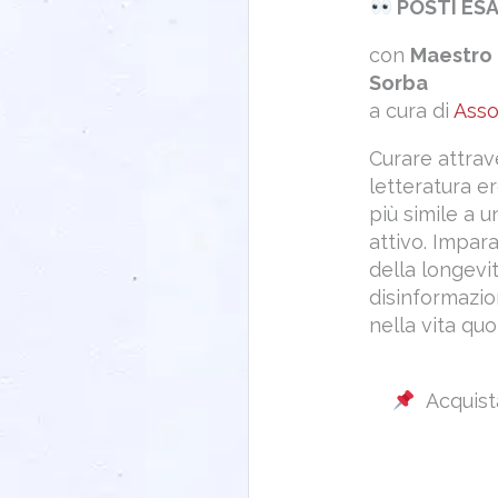
POSTI ESA
con
Maestro 
Sorba
a cura di
Asso
Curare attrav
letteratura e
più simile a 
attivo. Impara
della longevi
disinformazio
nella vita quo
Acquist