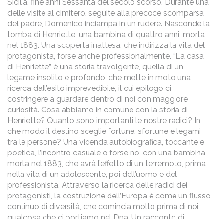
Sicilia, fine anni Sessanta del secolo scorso. Durante una
delle visite al cimitero, seguite alla precoce scomparsa
del padre, Domenico inciampa in un rudere. Nasconde la
tomba di Henriette, una bambina di quattro anni, morta
nel 1883. Una scoperta inattesa, che indirizza la vita del
protagonista, forse anche professionalmente. “La casa
di Henriette” è una storia travolgente, quella di un
legame insolito e profondo, che mette in moto una
ricerca dall’esito imprevedibile, il cui epilogo ci
costringere a guardare dentro di noi con maggiore
curiosità. Cosa abbiamo in comune con la storia di
Henriette? Quanto sono importanti le nostre radici? In
che modo il destino sceglie fortune, sfortune e legami
tra le persone? Una vicenda autobiografica, toccante e
poetica, l’incontro casuale o forse no, con una bambina
morta nel 1883, che avrà l’effetto di un terremoto, prima
nella vita di un adolescente, poi dell’uomo e del
professionista. Attraverso la ricerca delle radici dei
protagonisti, la costruzione dell’Europa è come un flusso
continuo di diversità, che comincia molto prima di noi,
qualcosa che ci portiamo nel Dna. Un racconto di