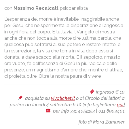
con
Massimo Recalcati
, psicoanalista
L’esperienza del morire è inevitabile, inaggirabile anche
per Gesù, che ne sperimenta la disperazione e l’angoscia
in ogni fibra del corpo. E tuttavia il Vangelo ci mostra
anche che non tocca alla morte dire l’ultima parola, che
qualcosa può sottrarsi al suo potere e restare intatto: è
la resurrezione, la vita che torna in vita dopo essersi
donata, a dare scacco alla morte. E il sepolcro, rimasto
ora vuoto, fa dell’assenza di Gesù la più radicale delle
presenze, un magnetismo d’amore che, mentre ci attrae,
ci proietta oltre. Oltre la nostra paura di vivere.
ingresso € 10
acquista su
vivaticket.it
o al Circolo dei lettori a
partire da lunedì 4 settembre h 10 (info biglietteria
qui
)
per info 331 4052153 | 011 8904401
foto di Mara Zamuner