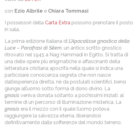
con
Ezio Albrile
e
Chiara Tommasi
I possessori della
Carta Extra
possono prenotare il posto
in sala.
La prima edizione italiana di
L’Apocalisse gnostica della
Luce – Parafrasi di Sēem
, un antico scritto gnostico
ritrovato nel 1945 a Nag Hammadi in Egitto. Si tratta di
una delle opere più enigmatiche e affascinanti della
letteratura cristiana apocrifa nella quale si indica una
particolare conoscenza segreta che non nasce
dall’esperienza diretta, né da postulati scientifici, bensì
giunge all’uomo sotto forma di dono divino. La
gnosis
veniva donata soltanto a pochissimi iniziati, al
termine di un percorso di illuminazione misterica. La
gnosis
era il mezzo con il quale l’uomo poteva
raggiungere la salvezza eterna, liberandosi
definitivamente dalle sofferenze del mondo terreno.