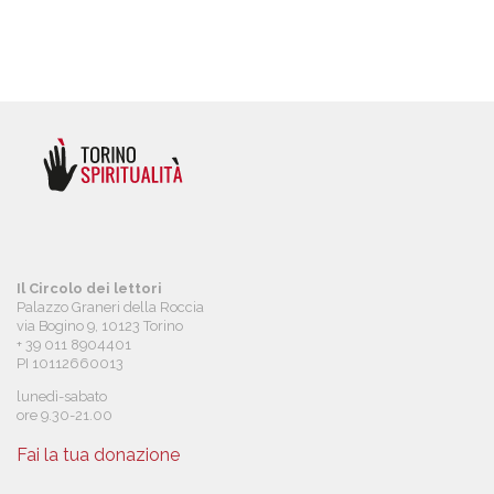
Il Circolo dei lettori
Palazzo Graneri della Roccia
via Bogino 9, 10123 Torino
+ 39 011 8904401
PI 10112660013
lunedì-sabato
ore 9.30-21.00
Fai la tua donazione