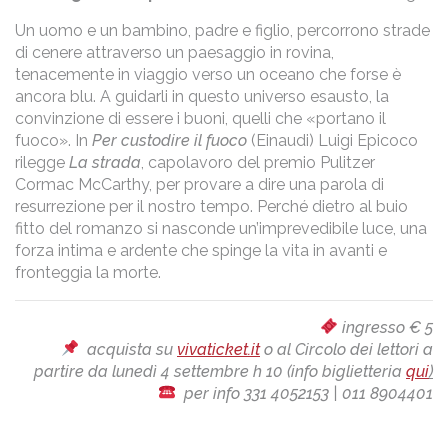
Un uomo e un bambino, padre e figlio, percorrono strade
di cenere attraverso un paesaggio in rovina,
tenacemente in viaggio verso un oceano che forse è
ancora blu. A guidarli in questo universo esausto, la
convinzione di essere i buoni, quelli che «portano il
fuoco». In
Per custodire il fuoco
(Einaudi) Luigi Epicoco
rilegge
La strada
, capolavoro del premio Pulitzer
Cormac McCarthy, per provare a dire una parola di
resurrezione per il nostro tempo. Perché dietro al buio
fitto del romanzo si nasconde un’imprevedibile luce, una
forza intima e ardente che spinge la vita in avanti e
fronteggia la morte.
ingresso € 5
acquista su
vivaticket.it
o al Circolo dei lettori a
partire da lunedì 4 settembre h 10 (info biglietteria
qui
)
per info 331 4052153 | 011 8904401