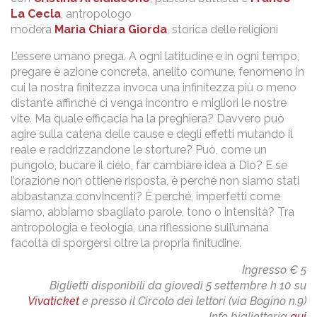
La Cecla
, antropologo
modera
Maria Chiara Giorda
, storica delle religioni
L’essere umano prega. A ogni latitudine e in ogni tempo,
pregare è azione concreta, anelito comune, fenomeno in
cui la nostra finitezza invoca una infinitezza più o meno
distante affinché ci venga incontro e migliori le nostre
vite. Ma quale efficacia ha la preghiera? Davvero può
agire sulla catena delle cause e degli effetti mutando il
reale e raddrizzandone le storture? Può, come un
pungolo, bucare il cielo, far cambiare idea a Dio? E se
l’orazione non ottiene risposta, è perché non siamo stati
abbastanza convincenti? È perché, imperfetti come
siamo, abbiamo sbagliato parole, tono o intensità? Tra
antropologia e teologia, una riflessione sull’umana
facoltà di sporgersi oltre la propria finitudine.
Ingresso € 5
Biglietti disponibili da giovedì 5 settembre h 10 su
Vivaticket
e presso il Circolo dei lettori (via Bogino n.9)
Info biglietteria
qui