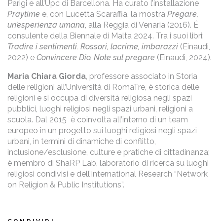
Parigi e all’Upc di Barcellona. Ha curato l’installazione
Praytime
e, con Lucetta Scaraffia, la mostra
Pregare,
un’esperienza umana
, alla Reggia di Venaria (2016). È
consulente della Biennale di Malta 2024. Tra i suoi libri:
Tradire i sentimenti. Rossori, lacrime, imbarazzi
(Einaudi,
2022) e
Convincere Dio. Note sul pregare
(Einaudi, 2024).
Maria Chiara Giorda
, professore associato in Storia
delle religioni all’Università di RomaTre, è storica delle
religioni e si occupa di diversità religiosa negli spazi
pubblici, luoghi religiosi negli spazi urbani, religioni a
scuola. Dal 2015 è coinvolta all’interno di un team
europeo in un progetto sui luoghi religiosi negli spazi
urbani, in termini di dinamiche di conflitto,
inclusione/esclusione, culture e pratiche di cittadinanza;
è membro di ShaRP Lab, laboratorio di ricerca su luoghi
religiosi condivisi e dell’International Research “Network
on Religion & Public Institutions”.