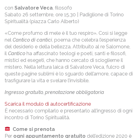
con
Salvatore Veca
, filosofo
Sabato 26 settembre, ore 15.30 | Padiglione di Torino
Spiritualità (piazza Carlo Alberto)
«Come profumo di mele è il tuo respiro». Così si legge
nel
Cantico di cantici
, poema che celebra l’esperienza
del desiderio e della bellezza. Attribuito al re Salomone,
il
Cantico
ha affascinato teologi e poeti, santi e filosofi,
mistici ed esegeti, che hanno cercato di scioglierne il
mistero. Nella lettura laica di Salvatore Veca, fulcro di
queste pagine sublimi è lo sguardo dell’amore, capace di
trasfigurare la vita e svelare l’invisibile.
Ingresso gratuito, prenotazione obbligatoria
Scarica il modulo di autocertificazione
È necessario compilarlo e presentarlo all’ingresso di ogni
incontro di Torino Spiritualità.
Come si prenota
Per
ogni appuntamento gratuito
dell’edizione 2020 è