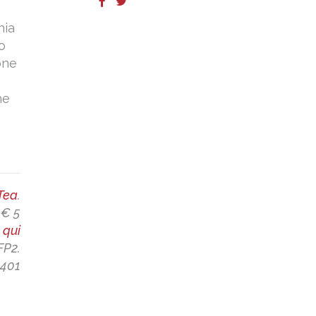
hia
o
one
e
he
Tea
.
 € 5
a
qui
FP2.
4401