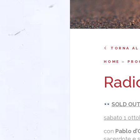
TORNA AL
HOME
»
PRO
Radic
SOLD OU
sabato 1 otto
con
Pablo d’
sacerdote e s