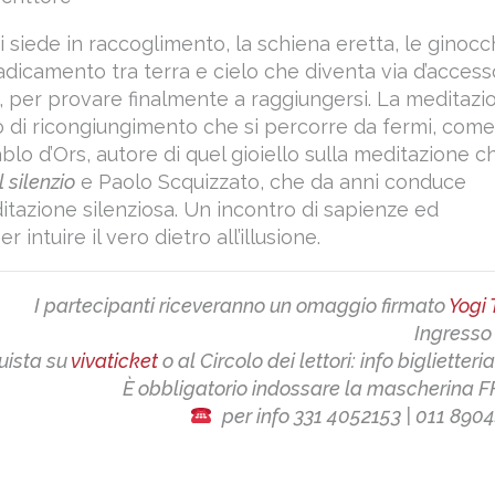
i siede in raccoglimento, la schiena eretta, le ginocc
adicamento tra terra e cielo che diventa via d’access
, per provare finalmente a raggiungersi. La meditazi
 di ricongiungimento che si percorre da fermi, com
lo d’Ors, autore di quel gioiello sulla meditazione c
 silenzio
e Paolo Scquizzato, che da anni conduce
itazione silenziosa. Un incontro di sapienze ed
 intuire il vero dietro all’illusione.
I partecipanti riceveranno un omaggio firmato
Yogi 
Ingresso
ista su
vivaticket
o al Circolo dei lettori: info biglietteri
È obbligatorio indossare la mascherina F
per info 331 4052153 | 011 890