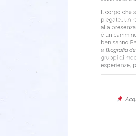
Il corpo che s
piegate… un r
alla presenza
è un cammino
ben sanno Pab
è
Biografia del
gruppi di med
esperienze, per
Acqu