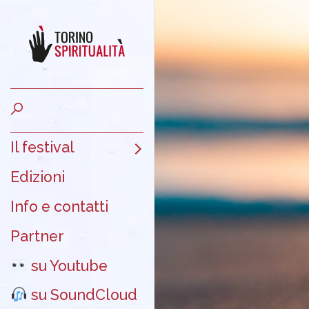
Il festival
Edizioni
Info e contatti
Partner
su Youtube
su SoundCloud