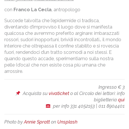
con
Franco La Cecla
, antropologo
Succede talvolta che l’epidermide ci tradisca,
diventando d’improvviso il luogo dove si manifesta
qualcosa che avremmo preferito arginare: imbarazzati
rossori, sudori inopportuni, brividi incontrollati… il mondo
interiore che oltrepassa il confine stabilito e si rovescia
fuori, rendendoci d’un tratto scomodi a noi stessi. E
quando questo accade, sperimentiamo sulla nostra
pelle (d’oca) che non esiste cosa più umana che
arrossire.
Ingresso € 3
Acquista su
vivaticket
o al Circolo dei lettori: info
biglietteria
qui
per info 331 4052153 | 011 8904401
Photo by
Annie Spratt
on
Unsplash