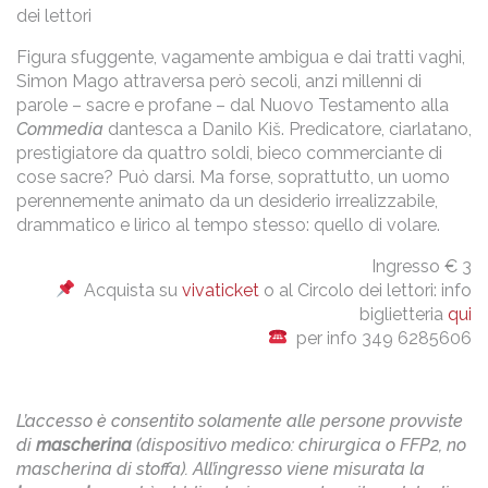
dei lettori
Figura sfuggente, vagamente ambigua e dai tratti vaghi,
Simon Mago attraversa però secoli, anzi millenni di
parole – sacre e profane – dal Nuovo Testamento alla
Commedia
dantesca a Danilo Kiš. Predicatore, ciarlatano,
prestigiatore da quattro soldi, bieco commerciante di
cose sacre? Può darsi. Ma forse, soprattutto, un uomo
perennemente animato da un desiderio irrealizzabile,
drammatico e lirico al tempo stesso: quello di volare.
Ingresso € 3
Acquista su
vivaticket
o al Circolo dei lettori: info
biglietteria
qui
per info 349 6285606
L’accesso è consentito solamente alle persone provviste
di
mascherina
(dispositivo medico: chirurgica o FFP2, no
mascherina di stoffa). All’ingresso viene misurata la