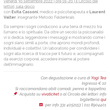
venerdì 30 settembre 2022 | ore 18-20 | il Circolo dei
lettori, sala gioco
con
Evita Cassoni
, medico e psicoterapeuta e
Laurent
Valter
, insegnante Metodo Feldenkrais
Da sempre i sogni conducono a una terra di mezzo tra
l’umano e lo spirituale. Da oltre un secolo la psicoanalisi
vi si dedica, leggendone i messaggi e mostrando come i
sogni siano simili a porte, che aprono mondi profondi,
individuali e collettivi. Un laboratorio per condividere i
sogni alla ricerca di tracce per il futuro e, accompagnati
da esercizi corporei, accedere insieme al potere
dell’immaginario.
Con degustazione a cura di
Yogi Tea
Ingresso € 10
Si raccomandano abiti comodi, penna e tappetino.
Acquista su
vivaticket
o al Circolo dei lettori: info
biglietteria
qui
per info 331 4052153 | 011 8904401