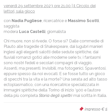
venerdì 29 settembre 2023 ore 21.00 | il Circolo dei
lettori, sala gioco
con
Nadia Pugliese
, ricercatrice e
Massimo Scotti
,
saggista
modera
Luca Castelli
, giornalista
Chi muore, non si rivede. O forse sì? Dalle commedie di
Plauto alle tragedie di Shakespeare, dai lugubri manieri
inglesi agli eleganti salotti delle sedute spiritiche, dai
fluviali romanzi gotici alle moderne serie tv, i fantasmi
sono nostri fedeli e secolari compagni di viaggio.
Assenti, ma presenti. Invisibili, ma fotogenici. Spaventosi,
eppure spesso da noi evocati. E se fosse tutto un gioco
di specchi tra la vita e la morte? Una serata ad alto tasso
ectoplasmatico, con una ricercatrice specializzata in
immagini spiritiche della Torino di inizio ‘900 e l’autore
della più completa
Storia degli spettri
mai scritta in Italia.
ingresso € 5