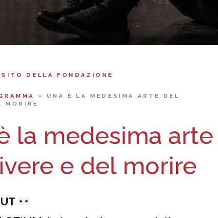
 SITO DELLA FONDAZIONE
GRAMMA
»
UNA È LA MEDESIMA ARTE DEL
L MORIRE
è la medesima arte
ivere e del morire
OUT