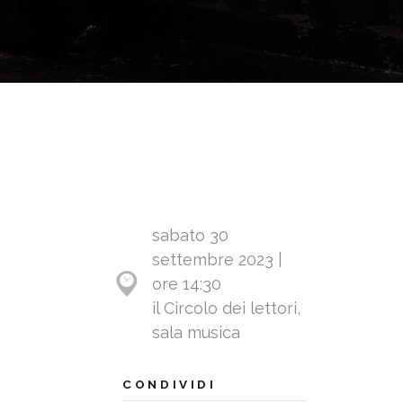
sabato 30
settembre 2023 |
ore 14:30
il Circolo dei lettori,
sala musica
CONDIVIDI