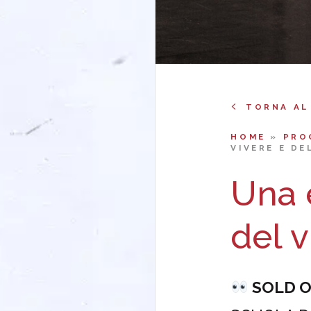
TORNA AL
HOME
»
PRO
VIVERE E DE
Una 
del v
SOLD 