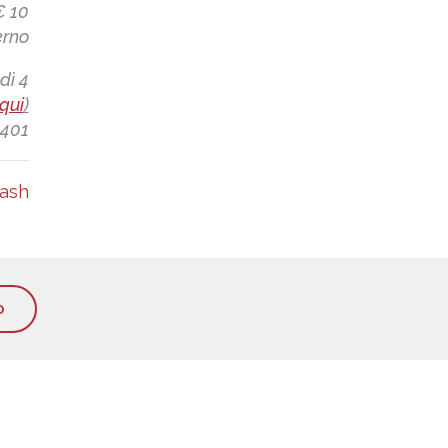
€ 10
erno
dì 4
qui
)
4401
ash
O