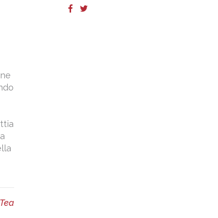
ene
ondo
ttia
 a
lla
 Tea