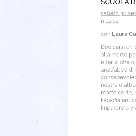
SCUOLA DI
sabato 30 sett
musica
con
Laura C
Dedicarsi un 
alla morte pe
e far sì che c
analfabeti di 
consapevolezza
nostra o altru
morte certa, 
filosofia anti
imparare a vi