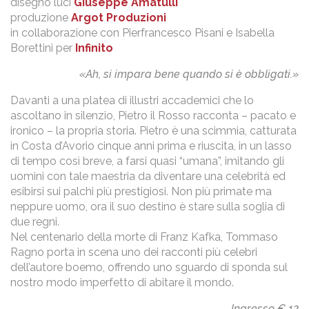
disegno luci
Giuseppe Amatulli
produzione
Argot Produzioni
in collaborazione con Pierfrancesco Pisani e Isabella
Borettini per
Infinito
«Ah, si impara bene quando si è obbligati.»
Davanti a una platea di illustri accademici che lo
ascoltano in silenzio, Pietro il Rosso racconta – pacato e
ironico – la propria storia. Pietro è una scimmia, catturata
in Costa d’Avorio cinque anni prima e riuscita, in un lasso
di tempo così breve, a farsi quasi “umana”, imitando gli
uomini con tale maestria da diventare una celebrità ed
esibirsi sui palchi più prestigiosi. Non più primate ma
neppure uomo, ora il suo destino è stare sulla soglia di
due regni.
Nel centenario della morte di Franz Kafka, Tommaso
Ragno porta in scena uno dei racconti più celebri
dell’autore boemo, offrendo uno sguardo di sponda sul
nostro modo imperfetto di abitare il mondo.
Ingresso € 12