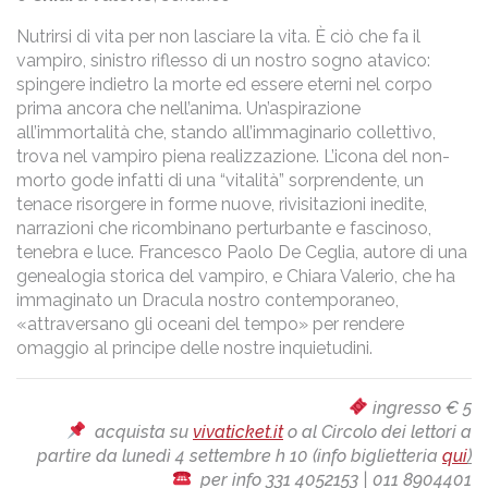
Nutrirsi di vita per non lasciare la vita. È ciò che fa il
vampiro, sinistro riflesso di un nostro sogno atavico:
spingere indietro la morte ed essere eterni nel corpo
prima ancora che nell’anima. Un’aspirazione
all’immortalità che, stando all’immaginario collettivo,
trova nel vampiro piena realizzazione. L’icona del non-
morto gode infatti di una “vitalità” sorprendente, un
tenace risorgere in forme nuove, rivisitazioni inedite,
narrazioni che ricombinano perturbante e fascinoso,
tenebra e luce. Francesco Paolo De Ceglia, autore di una
genealogia storica del vampiro, e Chiara Valerio, che ha
immaginato un Dracula nostro contemporaneo,
«attraversano gli oceani del tempo» per rendere
omaggio al principe delle nostre inquietudini.
ingresso € 5
acquista su
vivaticket.it
o al Circolo dei lettori a
partire da lunedì 4 settembre h 10 (info biglietteria
qui
)
per info 331 4052153 | 011 8904401