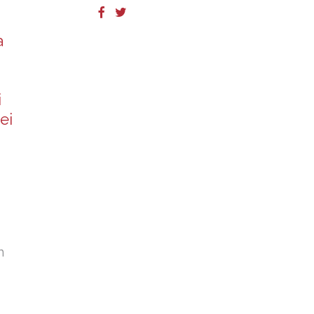
à
i
ei
n