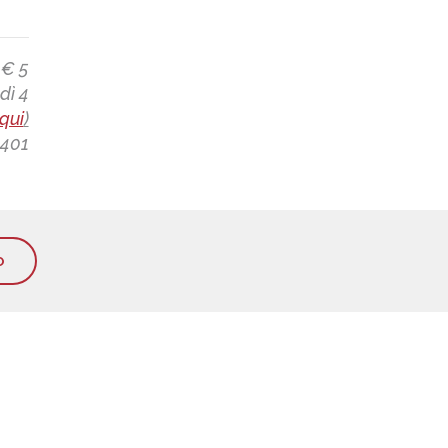
 € 5
dì 4
qui
)
4401
O