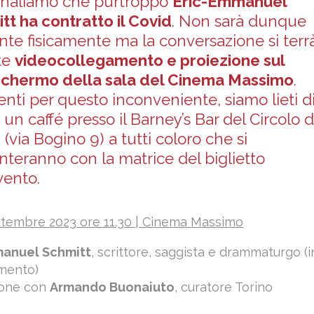
gnaliamo che purtroppo
Eric-Emmanuel
tt ha contratto il Covid
. Non sarà dunque
nte fisicamente ma la conversazione si terr
te
videocollegamento e proiezione sul
chermo della sala del Cinema Massimo
.
enti per questo inconveniente, siamo lieti d
e un caffé presso il Barney’s Bar del Circolo d
i (via Bogino 9) a tutti coloro che si
nteranno con la matrice del biglietto
vento.
ttembre 2023 ore 11.30 | Cinema Massimo
manuel Schmitt
, scrittore, saggista e drammaturgo (i
mento)
ione con
Armando Buonaiuto
, curatore Torino