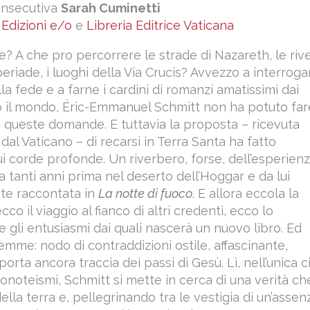
onsecutiva
Sarah Cuminetti
o
Edizioni e/o
e
Libreria Editrice Vaticana
e? A che pro percorrere le strade di Nazareth, le riv
beriade, i luoghi della Via Crucis? Avvezzo a interroga
lla fede e a farne i cardini di romanzi amatissimi dai
tto il mondo, Éric-Emmanuel Schmitt non ha potuto far
 queste domande. E tuttavia la proposta – ricevuta
dal Vaticano – di recarsi in Terra Santa ha fatto
lui corde profonde. Un riverbero, forse, dell’esperien
a tanti anni prima nel deserto dell’Hoggar e da lui
te raccontata in
La notte di fuoco
. E allora eccola la
cco il viaggio al fianco di altri credenti, ecco lo
 gli entusiasmi dai quali nascerà un nuovo libro. Ed
mme: nodo di contraddizioni ostile, affascinante,
porta ancora traccia dei passi di Gesù. Lì, nell’unica c
monoteismi, Schmitt si mette in cerca di una verità ch
ella terra e, pellegrinando tra le vestigia di un’assen