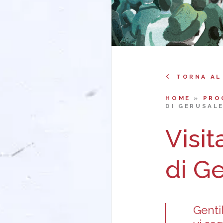
TORNA AL
HOME
»
PRO
DI GERUSAL
Visit
di G
Genti