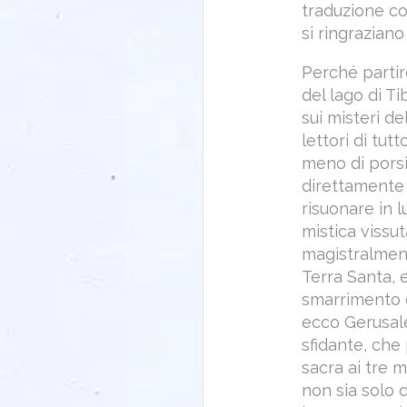
traduzione c
si ringrazian
Perché partir
del lago di Ti
sui misteri de
lettori di tu
meno di porsi
direttamente 
risuonare in 
mistica vissut
magistralmen
Terra Santa, e
smarrimento e
ecco Gerusale
sfidante, che 
sacra ai tre 
non sia solo d