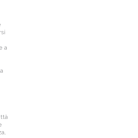
e
rsi
e a
za
ittà
e
za,