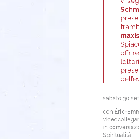
vi se
Schmi
prese
trami
maxis
Spiac
offrir
lettor
prese
dell’e
sabato 30 se
con
Éric-Em
videocollega
in conversaz
Spiritualità