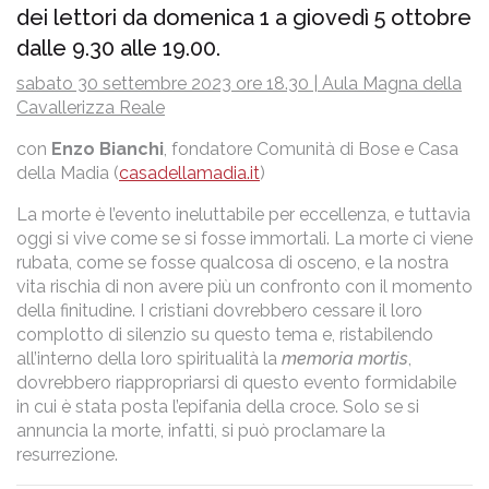
dei lettori
da domenica 1 a giovedì 5 ottobre
dalle 9.30 alle 19.00.
sabato 30 settembre 2023 ore 18.30 | Aula Magna della
Cavallerizza Reale
con
Enzo Bianchi
, fondatore Comunità di Bose e Casa
della Madia (
casadellamadia.it
)
La morte è l’evento ineluttabile per eccellenza, e tuttavia
oggi si vive come se si fosse immortali. La morte ci viene
rubata, come se fosse qualcosa di osceno, e la nostra
vita rischia di non avere più un confronto con il momento
della finitudine. I cristiani dovrebbero cessare il loro
complotto di silenzio su questo tema e, ristabilendo
all’interno della loro spiritualità la
memoria mortis
,
dovrebbero riappropriarsi di questo evento formidabile
in cui è stata posta l’epifania della croce. Solo se si
annuncia la morte, infatti, si può proclamare la
resurrezione.