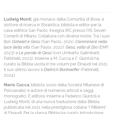
Ludwig Monti
, già monaco della Comunità di Bose, è
dottore di ricerca in Ebraistica, biblista e editor per la
casa editrice San Paolo. Insegna IRC presso l’IIS Severi-
Correnti di Milano. Collabora con diverse riviste. Tra i suoi
libri:
Qohelet e Gesù
(San Paolo, 2021),
Camminare nella
luce della vita
(San Paolo, 2022),
Gesù, volto di Dio
(EMP,
2023) e
Le parole di Gesù
(con Umberto Galimberti,
Feltrinelli, 2023). Insieme a M. Cucca e F. Giuntoli ha
curato la Bibbia uscita in tre volumi per Einaudi nel 2021.
Il suo ultimo lavoro è
Dietrich Bonhoeffer
(Feltrinelli,
2024).
Mario Cucca
, biblista, socio della Società Milanese di
Psicoanalisi, è autore di numerosi articoli e saggi
monografici. È editore, insieme a Federico Giuntoli e
Ludwig Monti, di una nuova traduzione della Bibbia,
pubblicata nel 2021 nella prestigiosa collana “I Millenni”
di Einaudi. Per la stessa Bibbia ha curato Introduzione,