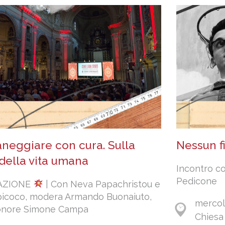
aneggiare con cura. Sulla
Nessun fi
 della vita umana
Incontro c
Pedicone
AZIONE
| Con Neva Papachristou e
Epicoco, modera Armando Buonaiuto,
mercol
sonore Simone Campa
Chiesa 