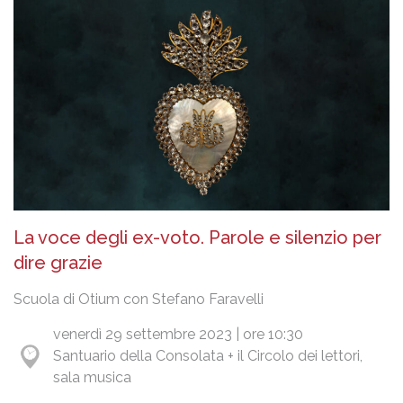
La voce degli ex-voto. Parole e silenzio per
dire grazie
Scuola di Otium con Stefano Faravelli
venerdì 29 settembre 2023 | ore 10:30
Santuario della Consolata + il Circolo dei lettori,
sala musica