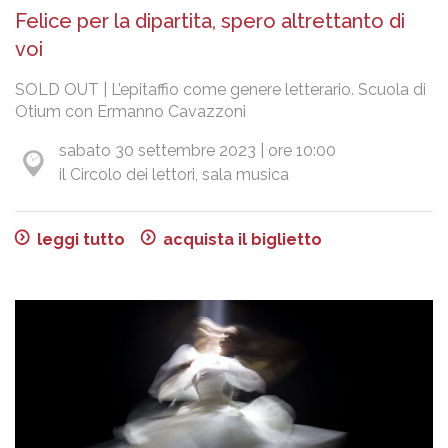
Felice per la dipartita, spero altrettanto di
voi
SOLD OUT | L’epitaffio come genere letterario. Scuola di
Otium con Ermanno Cavazzoni
sabato 30 settembre 2023 | ore 10:00
il Circolo dei lettori, sala musica
leggi tutto
acquista il biglietto