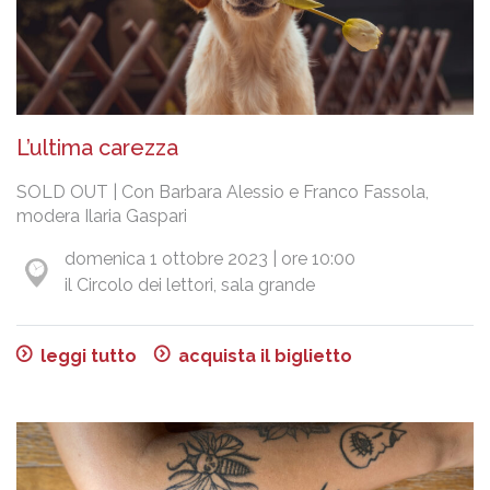
L’ultima carezza
SOLD OUT | Con Barbara Alessio e Franco Fassola,
modera Ilaria Gaspari
domenica 1 ottobre 2023 | ore 10:00
il Circolo dei lettori, sala grande
leggi tutto
acquista il biglietto