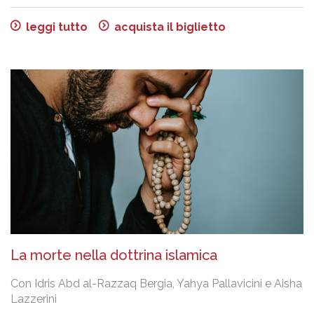
leggi tutto
acquista il biglietto
La morte nella dottrina islamica
Con Idris Abd al-Razzaq Bergia, Yahya Pallavicini e Aisha
Lazzerini