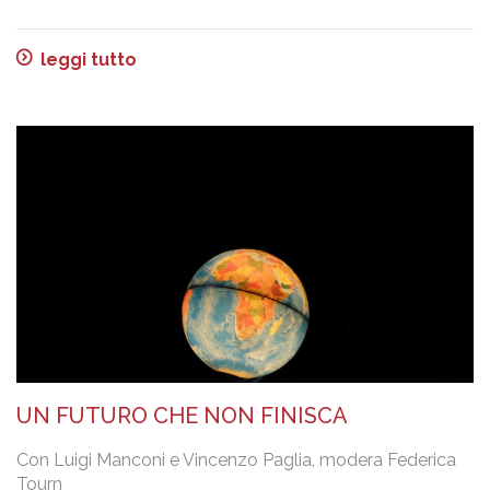
leggi tutto
UN FUTURO CHE NON FINISCA
Con Luigi Manconi e Vincenzo Paglia, modera Federica
Tourn