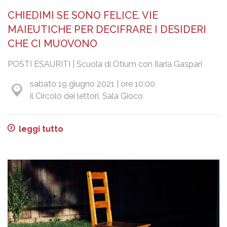
CHIEDIMI SE SONO FELICE. VIE
MAIEUTICHE PER DECIFRARE I DESIDERI
CHE CI MUOVONO
POSTI ESAURITI | Scuola di Otium con Ilaria Gaspari
sabato 19 giugno 2021 | ore 10:00
il Circolo dei lettori, Sala Gioco
leggi tutto