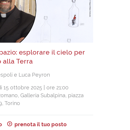
 spazio: esplorare il cielo per
 alla Terra
spoli e Luca Peyron
 15 ottobre 2025 | ore 21:00
omano, Galleria Subalpina, piazza
9, Torino
o
prenota il tuo posto