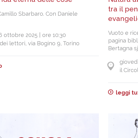
tra il pe
Camillo Sbarbaro. Con Daniele
evangel
Vuoto e ric
6 ottobre 2025 | ore 10:30
pagina bibl
 dei lettori, via Bogino 9, Torino
Bertagna sj
giovedì
o
il Circ
leggi tu