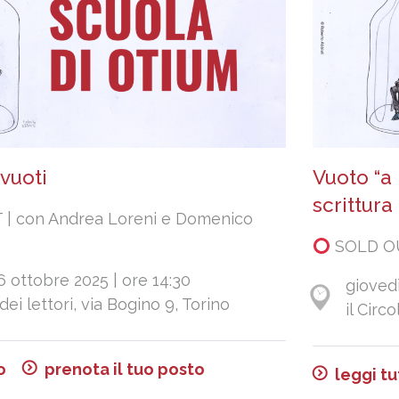
vuoti
Vuoto “a
scrittura
| con Andrea Loreni e Domenico
SOLD OUT
6 ottobre 2025 | ore 14:30
giovedì
 dei lettori, via Bogino 9, Torino
il Circ
o
prenota il tuo posto
leggi tu